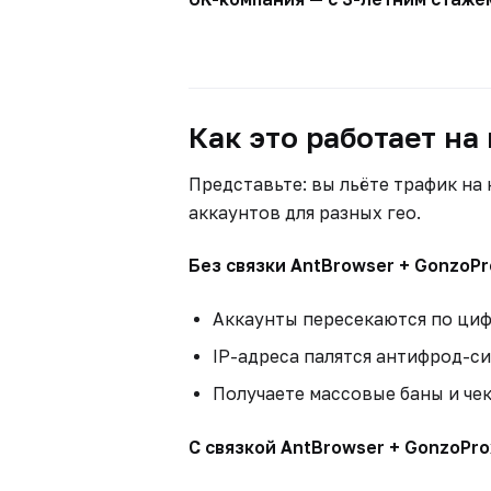
Как это работает на
Представьте: вы льёте трафик на 
аккаунтов для разных гео.
Без связки AntBrowser + GonzoPr
Аккаунты пересекаются по ци
IP-адреса палятся антифрод-с
Получаете массовые баны и че
С связкой AntBrowser + GonzoPro