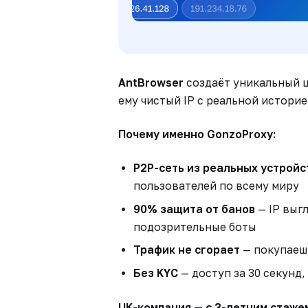
AntBrowser
создаёт уникальный 
ему чистый IP с реальной истори
Почему именно GonzoProxy:
P2P-сеть из реальных устройс
пользователей по всему миру
90% защита от банов
— IP выгл
подозрительные боты
Трафик не сгорает
— покупаешь
Без KYC
— доступ за 30 секунд
UK-компания — с 3-летним стаже