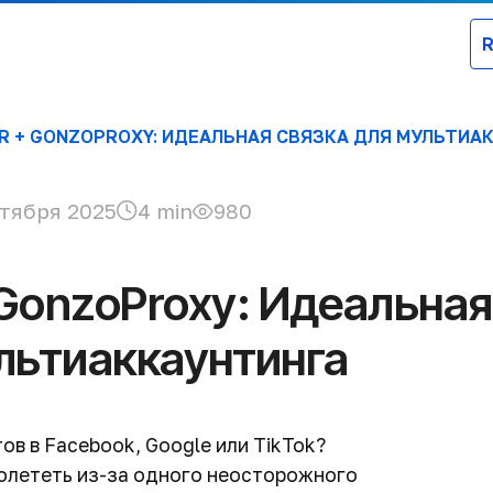
и
Цены
Партнеры
Гео
Блог
Контакты
 + GONZOPROXY: ИДЕАЛЬНАЯ СВЯЗКА ДЛЯ МУЛЬТИА
тября 2025
4 min
980
 GonzoProxy: Идеальная
льтиаккаунтинга
ов в Facebook, Google или TikTok?
полететь из-за одного неосторожного