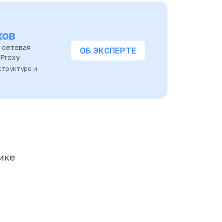
ков
 сетевая
ОБ ЭКСПЕРТЕ
oProxy
структуре и
ике