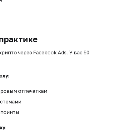
 практике
крипто через Facebook Ads. У вас 50
oxy:
фровым отпечаткам
истемами
кпоинты
xy: