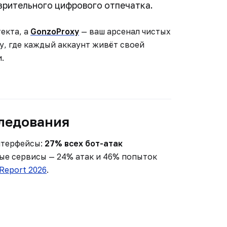
озрительного цифрового отпечатка.
екта, а
GonzoProxy
— ваш арсенал чистых
му, где каждый аккаунт живёт своей
.
ледования
нтерфейсы:
27% всех бот-атак
вые сервисы — 24% атак и 46% попыток
Report 2026
.